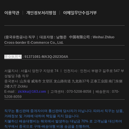
이용약관
개인정보처리방침
이메일무단수집거부
(중국유한공사) 직꾸
|
대표자명 : 남형준
中国有限公司
: Weihai Zhiluo
Cross-border E-Commerce Co., Ltd.
营业执照号
: 91371081-MA3Q-2023G4A
서울지사 : 서울시 양천구 지양로 74 ㅣ 인천지사 : 인천시 부평구 길주로 547 부
성빌딩 3층 직꾸
중국본사 :山东省 威海市 文登区 龙山路街道 九龙路37号 正泰工业园 南门东侧
2楼大厅 Zickku
E-mail :
zickku@163.com
| 고객센터 : 070-5208-8058 | 배송문의 : 070-
5208-8059
직꾸는 통신판매 중개자이며 통신판매 당사자가 아닙니다. 따라서 직꾸는 상품,
거래정보 및 거래에 대하여 책임을 지지 않습니다.
지불하신 배송대행비는 해외에서 발생하는 대납금 70% 로 고객님을 대신하여
직꾸에서 중국으로 구매-배송대행 비용 송금을 진행하며,